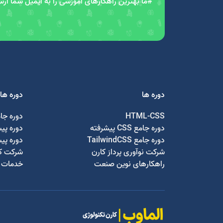
#ما بهترین راهکارهای آموزشی را به ایمیل شما ار
دوره ها
دوره ها
HTML-CSS
دوره جا
دوره جامع CSS پیشرفته
دوره پی
دوره جامع TailwindCSS
دوره پی
شرکت نوآوری پرداز کارن
شرکت کا
راهکارهای نوین صنعت
خدمات ج