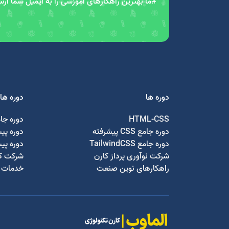
#ما بهترین راهکارهای آموزشی را به ایمیل شما ار
دوره ها
دوره ها
HTML-CSS
دوره جا
دوره جامع CSS پیشرفته
دوره پی
دوره جامع TailwindCSS
دوره پی
شرکت نوآوری پرداز کارن
شرکت کا
راهکارهای نوین صنعت
خدمات ج