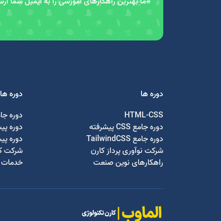
#ما بهترین راهکارهای آموزشی را به ایمیل شما ار
دوره ها
دوره ها
HTML-CSS
دوره جا
دوره جامع CSS پیشرفته
دوره پی
دوره جامع TailwindCSS
دوره پی
شرکت نوآوری پرداز کارن
شرکت کا
راهکارهای نوین صنعت
خدمات ج