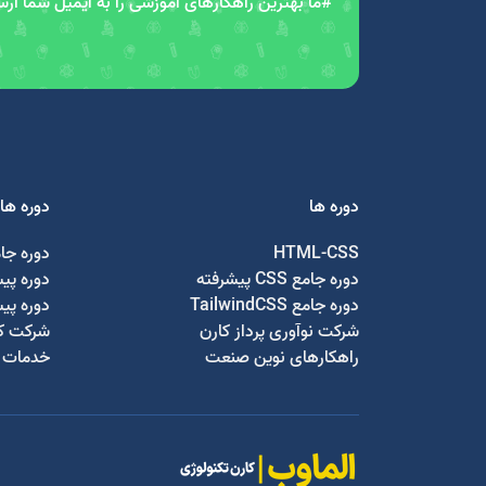
#ما بهترین راهکارهای آموزشی را به ایمیل شما ار
دوره ها
دوره ها
HTML-CSS
دوره جا
دوره جامع CSS پیشرفته
دوره پی
دوره جامع TailwindCSS
دوره پی
شرکت نوآوری پرداز کارن
شرکت کا
راهکارهای نوین صنعت
خدمات ج