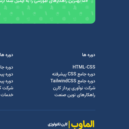
#ما بهترین راهکارهای آموزشی را به ایمیل شما ار
دوره ها
دوره ها
HTML-CSS
دوره جا
دوره جامع CSS پیشرفته
دوره پی
دوره جامع TailwindCSS
دوره پی
شرکت نوآوری پرداز کارن
شرکت کا
راهکارهای نوین صنعت
خدمات ج